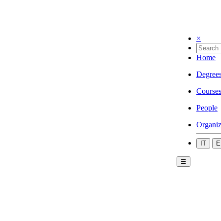
×
Home
Degree
Course
People
Organiz
IT
E
☰