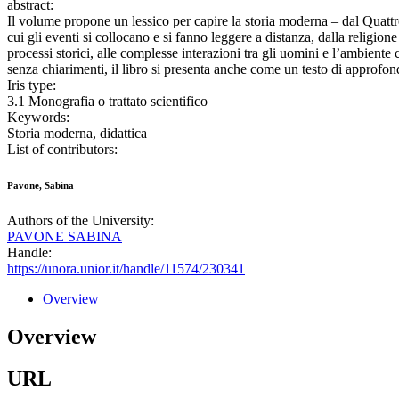
abstract:
Il volume propone un lessico per capire la storia moderna – dal Quattr
cui gli eventi si collocano e si fanno leggere a distanza, dalla religion
processi storici, alle complesse interazioni tra gli uomini e l’ambiente 
senza chiarimenti, il libro si presenta anche come un testo di approfondi
Iris type:
3.1 Monografia o trattato scientifico
Keywords:
Storia moderna, didattica
List of contributors:
Pavone, Sabina
Authors of the University:
PAVONE SABINA
Handle:
https://unora.unior.it/handle/11574/230341
Overview
Overview
URL