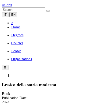
unior.it
IT
EN
×
Home
Degrees
Courses
People
Organizations
☰
Lessico della storia moderna
Book
Publication Date:
2024