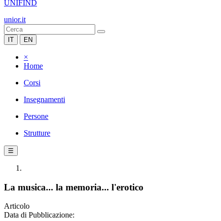
UNIFIND
unior.it
IT
EN
×
Home
Corsi
Insegnamenti
Persone
Strutture
☰
La musica... la memoria... l'erotico
Articolo
Data di Pubblicazione: