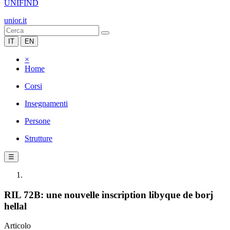
UNIFIND
unior.it
IT
EN
×
Home
Corsi
Insegnamenti
Persone
Strutture
☰
RIL 72B: une nouvelle inscription libyque de borj
hellal
Articolo