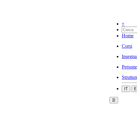
×
Home
Corsi
Insegna
Persone
Struttur
IT
E
☰