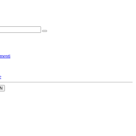
menti
e
N