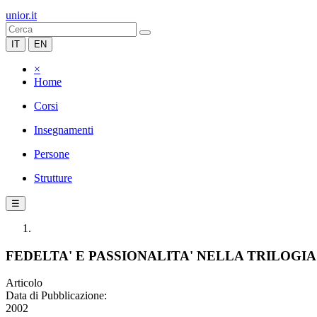
unior.it
IT
EN
×
Home
Corsi
Insegnamenti
Persone
Strutture
☰
FEDELTA' E PASSIONALITA' NELLA TRILOGI
Articolo
Data di Pubblicazione:
2002