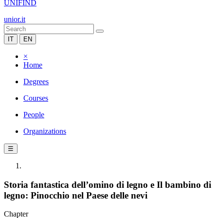
UNIFIND
unior.it
IT
EN
×
Home
Degrees
Courses
People
Organizations
☰
Storia fantastica dell’omino di legno e Il bambino di
legno: Pinocchio nel Paese delle nevi
Chapter