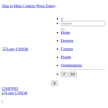
Skip to Main Content (Press Enter)
×
Home
Degrees
Courses
People
Organizations
IT
EN
☰
UNIFIND
|