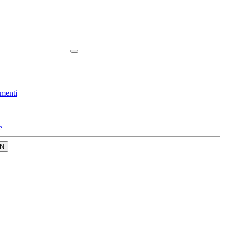
menti
e
N