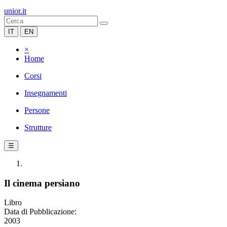
unior.it
IT
EN
×
Home
Corsi
Insegnamenti
Persone
Strutture
☰
Il cinema persiano
Libro
Data di Pubblicazione:
2003