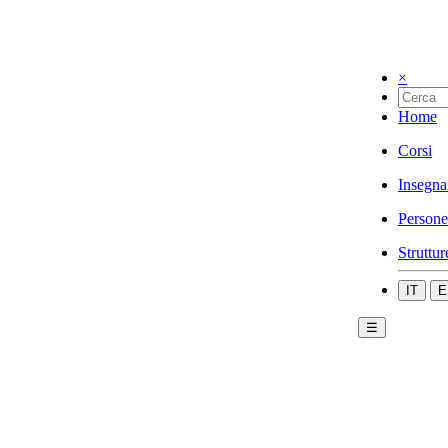
×
Home
Corsi
Insegna
Persone
Struttur
IT
E
☰