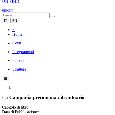
UNIFIND
unior.it
IT
EN
×
Home
Corsi
Insegnamenti
Persone
Strutture
☰
La Campania preromana : il santuario
Capitolo di libro
Data di Pubblicazione: