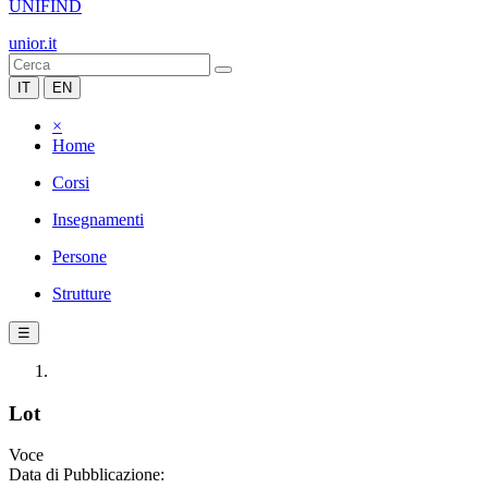
UNIFIND
unior.it
IT
EN
×
Home
Corsi
Insegnamenti
Persone
Strutture
☰
Lot
Voce
Data di Pubblicazione: