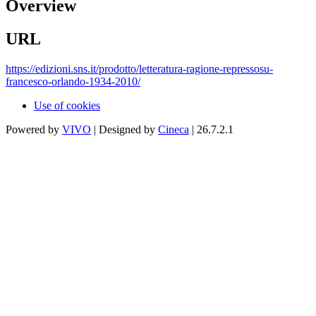
Overview
URL
https://edizioni.sns.it/prodotto/letteratura-ragione-repressosu-
francesco-orlando-1934-2010/
Use of cookies
Powered by
VIVO
| Designed by
Cineca
| 26.7.2.1