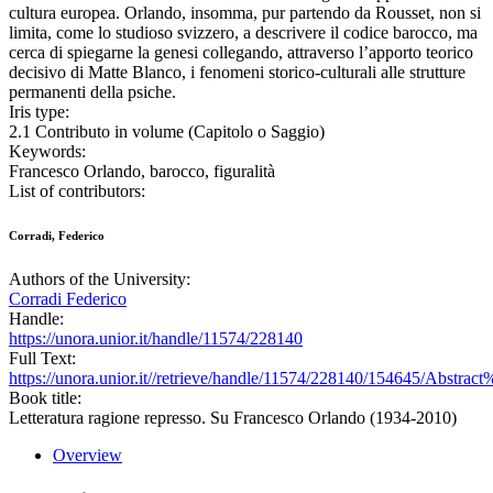
cultura europea. Orlando, insomma, pur partendo da Rousset, non si
limita, come lo studioso svizzero, a descrivere il codice barocco, ma
cerca di spiegarne la genesi collegando, attraverso l’apporto teorico
decisivo di Matte Blanco, i fenomeni storico-culturali alle strutture
permanenti della psiche.
Iris type:
2.1 Contributo in volume (Capitolo o Saggio)
Keywords:
Francesco Orlando, barocco, figuralità
List of contributors:
Corradi, Federico
Authors of the University:
Corradi Federico
Handle:
https://unora.unior.it/handle/11574/228140
Full Text:
https://unora.unior.it//retrieve/handle/11574/228140/154645/Abstract
Book title:
Letteratura ragione represso. Su Francesco Orlando (1934-2010)
Overview