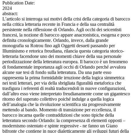
Publication Date:
2024
abstract:
L’articolo si interroga sui motivi della crisi della categoria di barocco
nella critica letteraria recente in Francia e della sua centralità
persistente nella riflessione di Orlando. Agli occhi dei seicentisti
francesi, la nozione di barocco appare anacronistica, esogena e poco
definita cronologicamente. Orlando, invece, dalla grande
monografia su Rotrou fino agli Oggetti desueti passando per
Illuminismo e retorica freudiana, rilancia questa categoria storico-
letteraria facendone uno dei momenti chiave della sua personale
periodizzazione della letteratura europea. Il barocco è un fenomeno
di fondamentale importanza agli occhi di Orlando perché avvalora
alcune sue tesi di fondo sulla letteratura. Da una parte esso
rappresenta la prima formidabile irruzione della logica simmetrica
nei testi letterari, per via della sbrigliata figuralità metaforica che
trasfigura i referenti di realtà traducendoli in nuove configurazioni,
dall’altro esso viene interpretato freudianamente come un gigantesco
ritorno del superato collettivo poiché indulge a quella logica
dell’analogia che la rivoluzione scientifica sta progressivamente
mettendo al bando. Momento di transizione per eccellenza, il
barocco incarna quelle contraddizioni che sono tipiche della
letteratura secondo Orlando: la compresenza di elementi opposti –
modernismo ostentato e spinte regressive - ne fanno un Giano
bifronte che contiene in nuce dialetticamente gli sviluppi futuri della