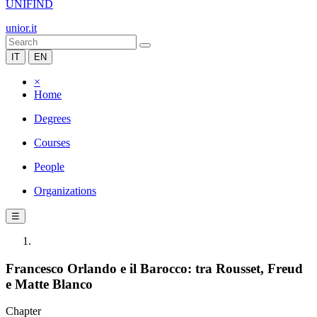
UNIFIND
unior.it
IT
EN
×
Home
Degrees
Courses
People
Organizations
☰
Francesco Orlando e il Barocco: tra Rousset, Freud
e Matte Blanco
Chapter