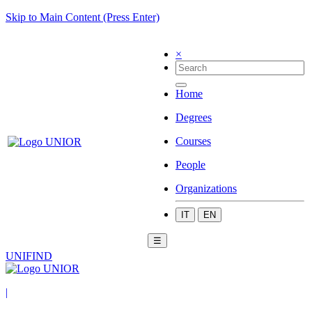
Skip to Main Content (Press Enter)
×
Home
Degrees
Courses
People
Organizations
IT
EN
☰
UNIFIND
|