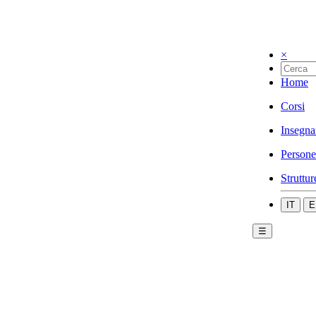
×
Home
Corsi
Insegna
Persone
Struttur
IT
E
☰