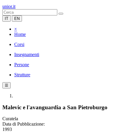
unior.it
IT
EN
×
Home
Corsi
Insegnamenti
Persone
Strutture
☰
Malevic e l'avanguardia a San Pietroburgo
Curatela
Data di Pubblicazione:
1993