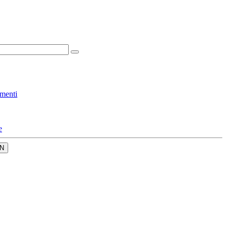
menti
e
N