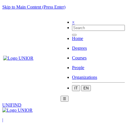
Skip to Main Content (Press Enter)
×
Home
Degrees
Courses
People
Organizations
IT
EN
☰
UNIFIND
|