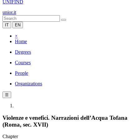
UNIFIND
unior.it
IT
EN
×
Home
Degrees
Courses
People
Organizations
☰
Violenze e venefici. Narrazioni dell’Acqua Tofana
(Roma, sec. XVII)
Chapter