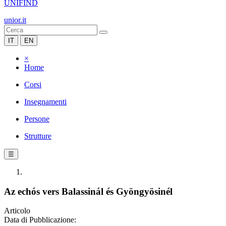
UNIFIND
unior.it
IT
EN
×
Home
Corsi
Insegnamenti
Persone
Strutture
☰
Az echós vers Balassinál és Gyöngyösinél
Articolo
Data di Pubblicazione: