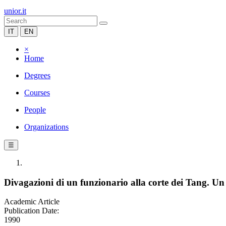
unior.it
IT
EN
×
Home
Degrees
Courses
People
Organizations
☰
Divagazioni di un funzionario alla corte dei Tang. Un
Academic Article
Publication Date:
1990