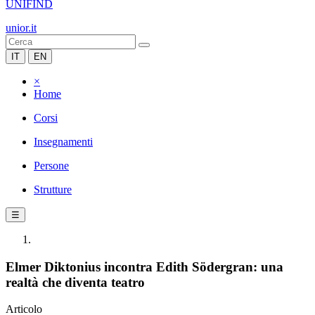
UNIFIND
unior.it
IT
EN
×
Home
Corsi
Insegnamenti
Persone
Strutture
☰
Elmer Diktonius incontra Edith Södergran: una
realtà che diventa teatro
Articolo