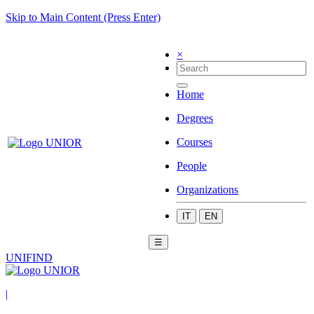
Skip to Main Content (Press Enter)
×
Home
Degrees
Courses
People
Organizations
IT
EN
☰
UNIFIND
|