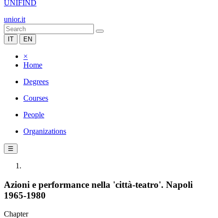
UNIFIND
unior.it
IT
EN
×
Home
Degrees
Courses
People
Organizations
☰
Azioni e performance nella 'città-teatro'. Napoli
1965-1980
Chapter