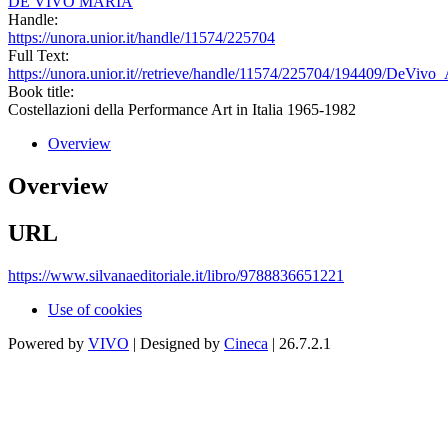
DE VIVO MARIA
Handle:
https://unora.unior.it/handle/11574/225704
Full Text:
https://unora.unior.it//retrieve/handle/11574/225704/194409/DeViv
Book title:
Costellazioni della Performance Art in Italia 1965-1982
Overview
Overview
URL
https://www.silvanaeditoriale.it/libro/9788836651221
Use of cookies
Powered by
VIVO
| Designed by
Cineca
| 26.7.2.1