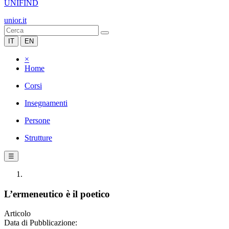
UNIFIND
unior.it
IT
EN
×
Home
Corsi
Insegnamenti
Persone
Strutture
☰
L’ermeneutico è il poetico
Articolo
Data di Pubblicazione: