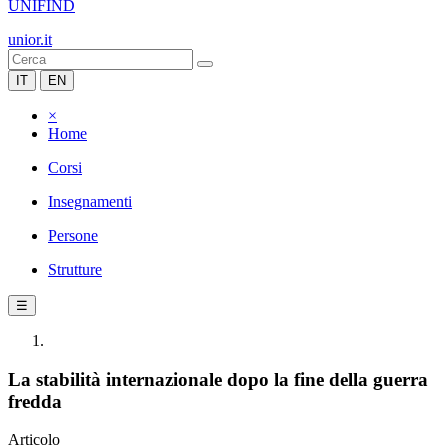
UNIFIND
unior.it
IT
EN
×
Home
Corsi
Insegnamenti
Persone
Strutture
☰
La stabilità internazionale dopo la fine della guerra
fredda
Articolo