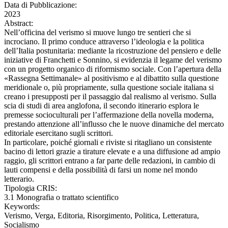
Data di Pubblicazione:
2023
Abstract:
Nell’officina del verismo si muove lungo tre sentieri che si
incrociano. Il primo conduce attraverso l’ideologia e la politica
dell’Italia postunitaria: mediante la ricostruzione del pensiero e delle
iniziative di Franchetti e Sonnino, si evidenzia il legame del verismo
con un progetto organico di riformismo sociale. Con l’apertura della
«Rassegna Settimanale» al positivismo e al dibattito sulla questione
meridionale o, più propriamente, sulla questione sociale italiana si
creano i presupposti per il passaggio dal realismo al verismo. Sulla
scia di studi di area anglofona, il secondo itinerario esplora le
premesse socioculturali per l’affermazione della novella moderna,
prestando attenzione all’influsso che le nuove dinamiche del mercato
editoriale esercitano sugli scrittori.
In particolare, poiché giornali e riviste si ritagliano un consistente
bacino di lettori grazie a tirature elevate e a una diffusione ad ampio
raggio, gli scrittori entrano a far parte delle redazioni, in cambio di
lauti compensi e della possibilità di farsi un nome nel mondo
letterario.
Tipologia CRIS:
3.1 Monografia o trattato scientifico
Keywords:
Verismo, Verga, Editoria, Risorgimento, Politica, Letteratura,
Socialismo