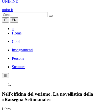
UNIFIND
unior.it
IT
EN
×
Home
Corsi
Insegnamenti
Persone
Strutture
☰
Nell'officina del verismo. La novellistica della
«Rassegna Settimanale»
Libro