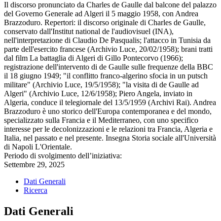
Il discorso pronunciato da Charles de Gaulle dal balcone del palazzo
del Governo Generale ad Algeri il 5 maggio 1958, con Andrea
Brazzoduro. Repertori: il discorso originale di Charles de Gaulle,
conservato dall'Institut national de l'audiovisuel (INA),
nell'interpretazione di Claudio De Pasqualis; l'attacco in Tunisia da
parte dell'esercito francese (Archivio Luce, 20/02/1958); brani tratti
dal film La battaglia di Algeri di Gillo Pontecorvo (1966);
registrazione dell'intervento di de Gaulle sulle frequenze della BBC
il 18 giugno 1949; "il conflitto franco-algerino sfocia in un putsch
militare" (Archivio Luce, 19/5/1958); "la visita di de Gaulle ad
Algeri" (Archivio Luce, 12/6/1958); Piero Angela, inviato in
Algeria, conduce il telegiornale del 13/5/1959 (Archivi Rai). Andrea
Brazzoduro è uno storico dell'Europa contemporanea e del mondo,
specializzato sulla Francia e il Mediterraneo, con uno specifico
interesse per le decolonizzazioni e le relazioni tra Francia, Algeria e
Italia, nel passato e nel presente. Insegna Storia sociale all'Università
di Napoli L'Orientale.
Periodo di svolgimento dell’iniziativa:
Settembre 29, 2025
Dati Generali
Ricerca
Dati Generali