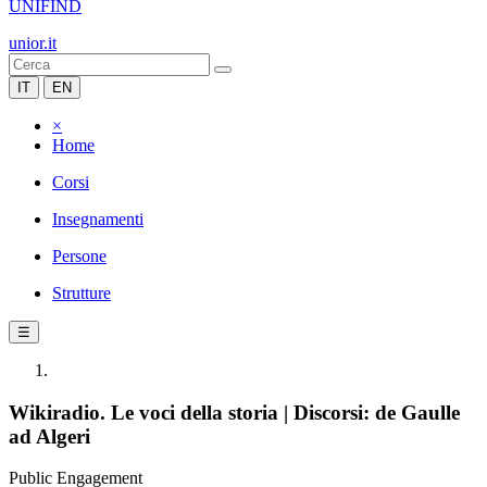
UNIFIND
unior.it
IT
EN
×
Home
Corsi
Insegnamenti
Persone
Strutture
☰
Wikiradio. Le voci della storia | Discorsi: de Gaulle
ad Algeri
Public Engagement