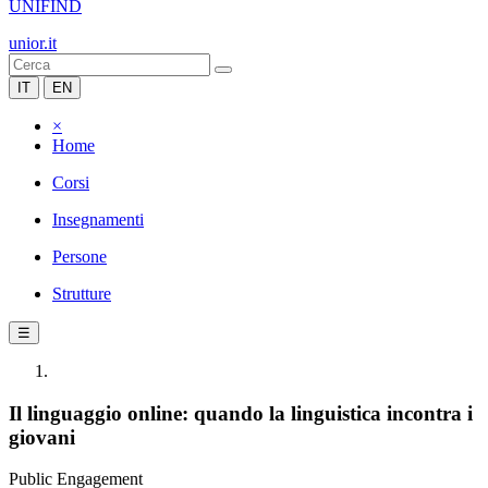
UNIFIND
unior.it
IT
EN
×
Home
Corsi
Insegnamenti
Persone
Strutture
☰
Il linguaggio online: quando la linguistica incontra i
giovani
Public Engagement