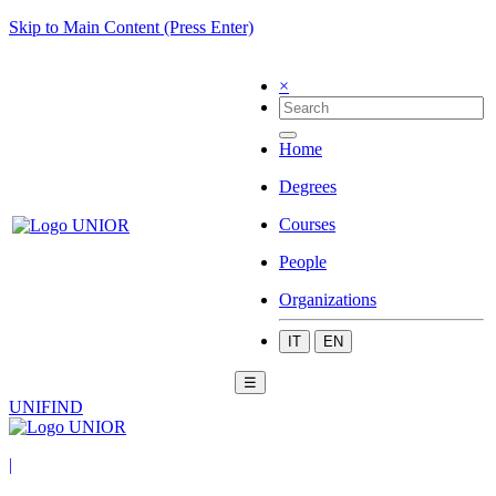
Skip to Main Content (Press Enter)
×
Home
Degrees
Courses
People
Organizations
IT
EN
☰
UNIFIND
|