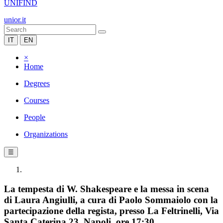
UNIFIND
unior.it
IT
EN
×
Home
Degrees
Courses
People
Organizations
☰
La tempesta di W. Shakespeare e la messa in scena
di Laura Angiulli, a cura di Paolo Sommaiolo con la
partecipazione della regista, presso La Feltrinelli, Via
Santa Caterina 23, Napoli, ore 17:30.