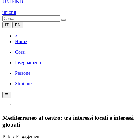
UNIFIND
unior.it
IT
EN
×
Home
Corsi
Insegnamenti
Persone
Strutture
☰
Mediterraneo al centro: tra interessi locali e interessi
globali
Public Engagement