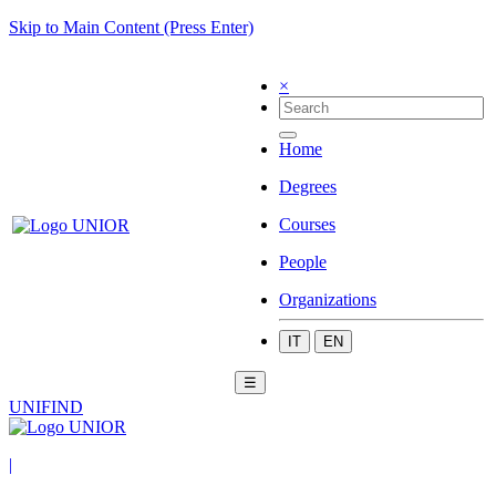
Skip to Main Content (Press Enter)
×
Home
Degrees
Courses
People
Organizations
IT
EN
☰
UNIFIND
|