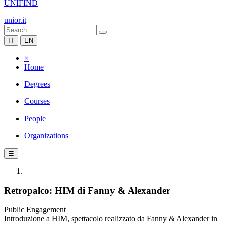
UNIFIND
unior.it
IT
EN
×
Home
Degrees
Courses
People
Organizations
☰
Retropalco: HIM di Fanny & Alexander
Public Engagement
Introduzione a HIM, spettacolo realizzato da Fanny & Alexander in