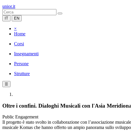
unior.it
IT
EN
×
Home
Corsi
Insegnamenti
Persone
Strutture
☰
Oltre i confini. Dialoghi Musicali con l'Asia Meridiona
Public Engagement
Il progetto è stato svolto in collaborazione con l’associazione musica
musicale Komas che hanno offerto un ampio panorama sullo sviluppo dell