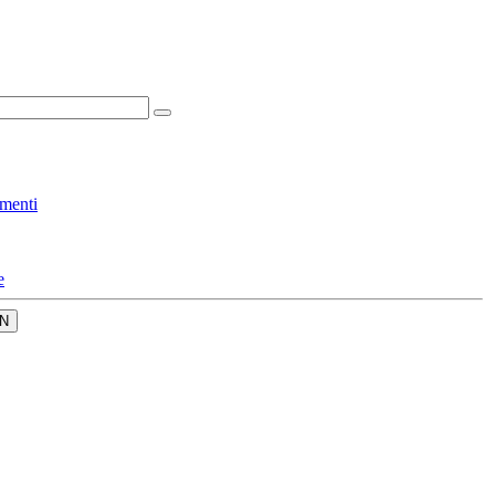
menti
e
N