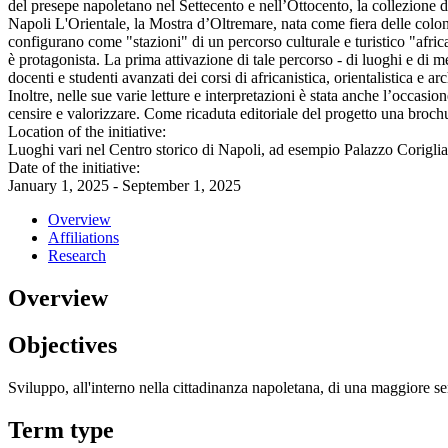
del presepe napoletano nel Settecento e nell’Ottocento, la collezione de
Napoli L'Orientale, la Mostra d’Oltremare, nata come fiera delle colonie
configurano come "stazioni" di un percorso culturale e turistico "africa
è protagonista. La prima attivazione di tale percorso - di luoghi e di
docenti e studenti avanzati dei corsi di africanistica, orientalistica e 
Inoltre, nelle sue varie letture e interpretazioni è stata anche l’occasio
censire e valorizzare. Come ricaduta editoriale del progetto una brochure
Location of the initiative:
Luoghi vari nel Centro storico di Napoli, ad esempio Palazzo Corigl
Date of the initiative:
January 1, 2025 - September 1, 2025
Overview
Affiliations
Research
Overview
Objectives
Sviluppo, all'interno nella cittadinanza napoletana, di una maggiore sen
Term type