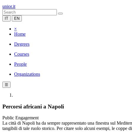
unior.it
IT
EN
×
Home
Degrees
Courses
People
Organizations
☰
Percorsi africani a Napoli
Public Engagement
La città di Napoli ha da sempre rappresentato una finestra sul Mediterr
tangibili di tale ruolo storico. Per citare solo alcuni esempi, le coppe