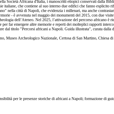
lla Società Africana d'Italia, i manoscritti etiopici conservati dalla Bi
 italiane, che contiene al suo interno due edifici che fanno esplicito rif
no" nella città di Napoli, che evidenzia i millenari, ma anche contrastant
 memorie - è avvenuta nel maggio dei monumenti del 2015, con due visite 
archeologia dell’Ateneo. Nel 2025, l’attivazione del percorso africano è ri
ne per far emergere altre memorie e reperti dei molteplici rapporti intercor
 dal titolo "Percorsi africani a Napoli. Guida illustrata", curata dalla d
iano, Museo Archeologico Nazionale, Certosa di San Martino, Chiesa di 
sibilità per le presenze storiche di africani a Napoli; formazione di guid