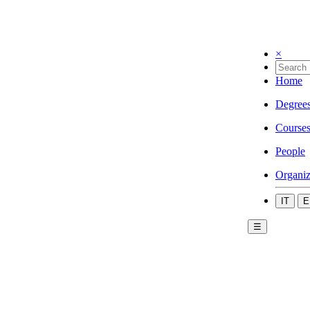
×
Home
Degree
Course
People
Organiz
IT
E
☰