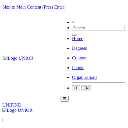
Skip to Main Content (Press Enter)
×
Home
Degrees
Courses
People
Organizations
IT
EN
☰
UNIFIND
|