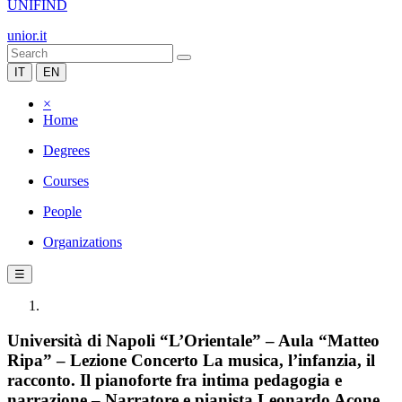
UNIFIND
unior.it
IT
EN
×
Home
Degrees
Courses
People
Organizations
☰
Università di Napoli “L’Orientale” – Aula “Matteo
Ripa” – Lezione Concerto La musica, l’infanzia, il
racconto. Il pianoforte fra intima pedagogia e
narrazione – Narratore e pianista Leonardo Acone.