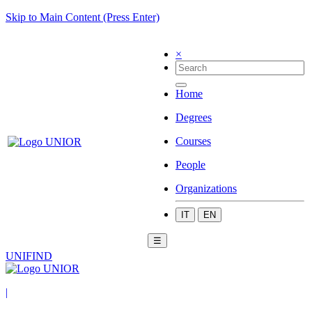
Skip to Main Content (Press Enter)
×
Home
Degrees
Courses
People
Organizations
IT
EN
☰
UNIFIND
|