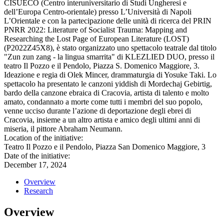
CISUECO (Centro interuniversitario di Studi Ungheresi e
dell’Europa Centro-orientale) presso L’Università di Napoli
L’Orientale e con la partecipazione delle unità di ricerca del PRIN
PNRR 2022: Literature of Socialist Trauma: Mapping and
Researching the Lost Page of European Literature (LOST)
(P2022Z45X8), è stato organizzato uno spettacolo teatrale dal titolo
"Zun zun zang - la lingua smarrita" di KLEZLIED DUO, presso il
teatro Il Pozzo e il Pendolo, Piazza S. Domenico Maggiore, 3.
Ideazione e regia di Olek Mincer, drammaturgia di Yosuke Taki. Lo
spettacolo ha presentato le canzoni yiddish di Mordechaj Gebirtig,
bardo della canzone ebraica di Cracovia, artista di talento e molto
amato, condannato a morte come tutti i membri del suo popolo,
venne ucciso durante l’azione di deportazione degli ebrei di
Cracovia, insieme a un altro artista e amico degli ultimi anni di
miseria, il pittore Abraham Neumann.
Location of the initiative:
Teatro Il Pozzo e il Pendolo, Piazza San Domenico Maggiore, 3
Date of the initiative:
December 17, 2024
Overview
Research
Overview