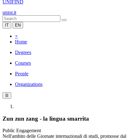
UNIFIND
unior.it
IT
EN
×
Home
Degrees
Courses
People
Organizations
☰
Zun zun zang - la lingua smarrita
Public Engagement
Nell'ambito delle Giornate internazionali di studi, promosse dal