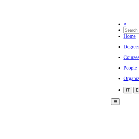
×
Home
Degree
Course
People
Organiz
IT
E
☰