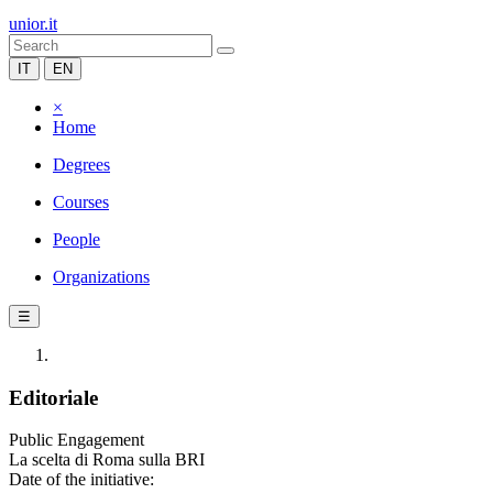
unior.it
IT
EN
×
Home
Degrees
Courses
People
Organizations
☰
Editoriale
Public Engagement
La scelta di Roma sulla BRI
Date of the initiative: