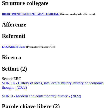
Strutture collegate
DIPARTIMENTO SCIENZE UMANE E SOCIALI
(Nessun ruolo, solo afferenza)
Afferenze
Referenti
LAZZARICH Diego
(Promotore/Promotrice)
Ricerca
Settori (2)
Settore ERC
SH6_14 - History of ideas, intellectual history, history of economic
thought - (2022)
SH6_9 - Modern and contemporary history - (2022)
Parole chiave libere (2)