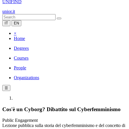
UNIFIND
unior.it
IT
EN
×
Home
Degrees
Courses
People
Organizations
☰
Cos'è un Cyborg? Dibattito sul Cyberfemminismo
Public Engagement
Lezione pubblica sulla storia del cyberfemminismo e del concetto di