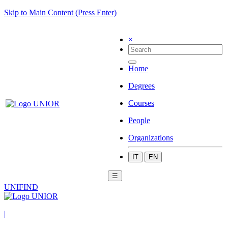
Skip to Main Content (Press Enter)
×
Home
Degrees
Courses
People
Organizations
IT
EN
☰
UNIFIND
|