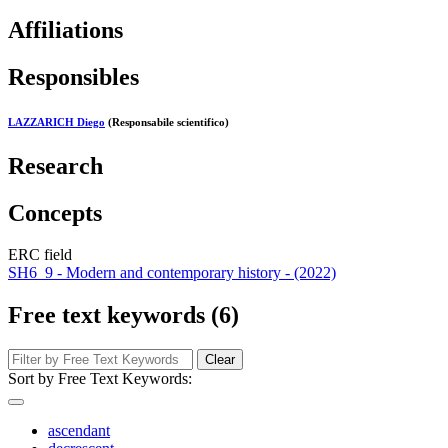
Affiliations
Responsibles
LAZZARICH Diego
(Responsabile scientifico)
Research
Concepts
ERC field
SH6_9 - Modern and contemporary history - (2022)
Free text keywords (6)
Clear
Sort by Free Text Keywords:
ascendant