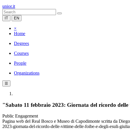
unior.it
IT
EN
×
Home
Degrees
Courses
People
Organizations
☰
"Sabato 11 febbraio 2023: Giornata del ricordo delle v
Public Engagement
Pagina web del Real Bosco e Museo di Capodimonte scritta da Diego La
2023-giornata-del-ricordo-delle-vittime-delle-foibe-e-degli-esuli-giuli