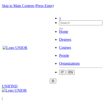
Skip to Main Content (Press Enter)
×
Home
Degrees
Courses
People
Organizations
IT
EN
☰
UNIFIND
|