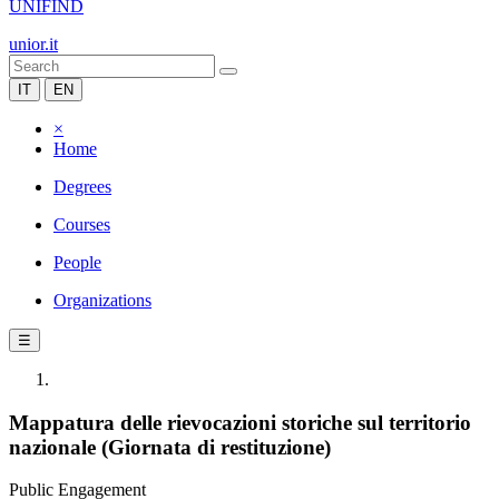
UNIFIND
unior.it
IT
EN
×
Home
Degrees
Courses
People
Organizations
☰
Mappatura delle rievocazioni storiche sul territorio
nazionale (Giornata di restituzione)
Public Engagement