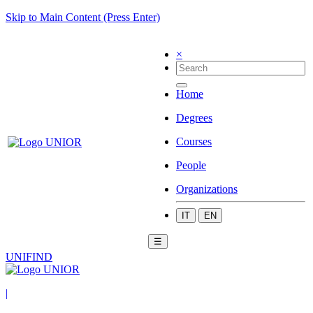
Skip to Main Content (Press Enter)
×
Home
Degrees
Courses
People
Organizations
IT
EN
☰
UNIFIND
|