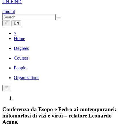
UNIFIND
unior.it
IT
EN
×
Home
Degrees
Courses
People
Organizations
☰
Conferenza da Esopo e Fedro ai contemporanei:
mitomorfosi di vizi e virtù – relatore Leonardo
Acone.