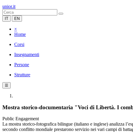
unior.it
IT
EN
×
Home
Corsi
Insegnamenti
Persone
Strutture
☰
Mostra storico-documentaria "Voci di Libertà. I combat
Public Engagement
La mostra storico-fotografica bilingue (italiano e inglese) analizza l’esper
secondo conflitto mondiale prestarono servizio nei vari campi di battagl