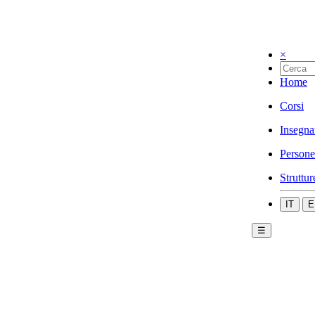
×
Home
Corsi
Insegna
Persone
Struttur
IT
E
☰