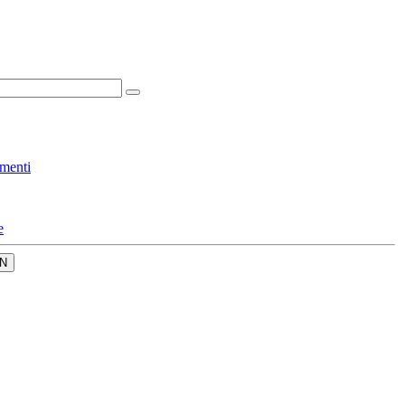
menti
e
N