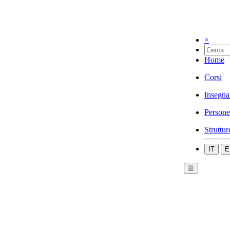
×
Home
Corsi
Insegna
Persone
Struttur
IT
E
☰