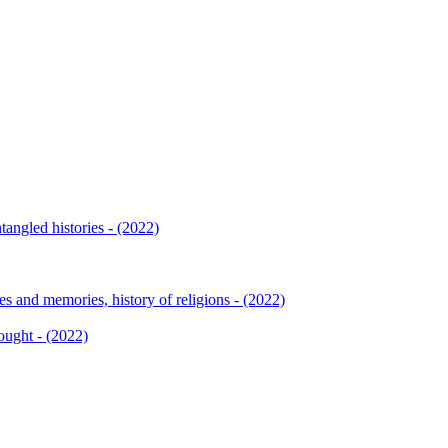
tangled histories - (2022)
ies and memories, history of religions - (2022)
hought - (2022)