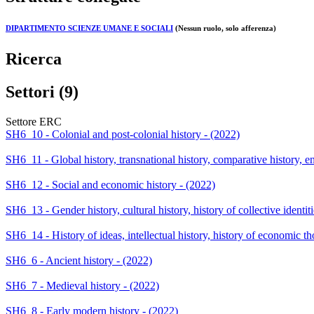
DIPARTIMENTO SCIENZE UMANE E SOCIALI
(Nessun ruolo, solo afferenza)
Ricerca
Settori (9)
Settore ERC
SH6_10 - Colonial and post-colonial history - (2022)
SH6_11 - Global history, transnational history, comparative history, en
SH6_12 - Social and economic history - (2022)
SH6_13 - Gender history, cultural history, history of collective identit
SH6_14 - History of ideas, intellectual history, history of economic t
SH6_6 - Ancient history - (2022)
SH6_7 - Medieval history - (2022)
SH6_8 - Early modern history - (2022)