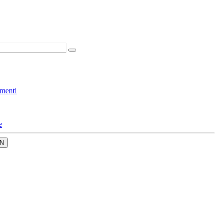
menti
e
N