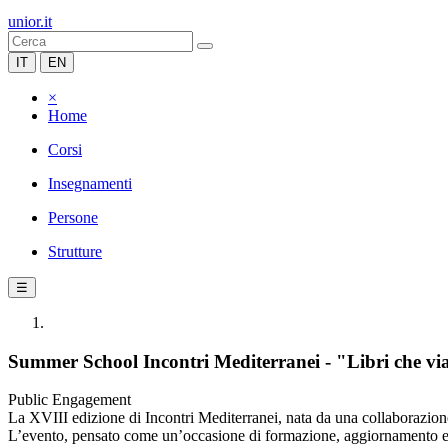
unior.it
IT
EN
×
Home
Corsi
Insegnamenti
Persone
Strutture
☰
Summer School Incontri Mediterranei - "Libri che v
Public Engagement
La XVIII edizione di Incontri Mediterranei, nata da una collaborazione 
L’evento, pensato come un’occasione di formazione, aggiornamento e co