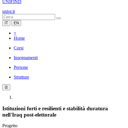
UNIFIND
unior.it
IT
EN
×
Home
Corsi
Insegnamenti
Persone
Strutture
☰
Istituzioni forti e resilienti e stabilità duratura
nell'Iraq post-elettorale
Progetto