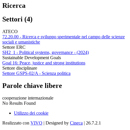
Ricerca
Settori (4)
ATECO
72.20.00 - Ricerca e sviluppo sperimentale nel campo delle scienze
sociali e umanistiche
Settore ERC
SH2_1 - Political systems, governance - (2024)
Sustainable Development Goals
Goal 16: Peace, justice and strong institutions
Settore disciplinare
Settore GSPS-02/A - Scienza politica
Parole chiave libere
cooperazione internazionale
No Results Found
Utilizzo dei cookie
Realizzato con
VIVO
| Designed by
Cineca
| 26.7.2.1