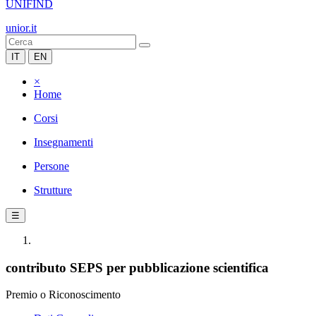
UNIFIND
unior.it
IT
EN
×
Home
Corsi
Insegnamenti
Persone
Strutture
☰
contributo SEPS per pubblicazione scientifica
Premio o Riconoscimento