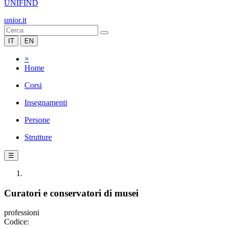
UNIFIND
unior.it
IT
EN
×
Home
Corsi
Insegnamenti
Persone
Strutture
☰
Curatori e conservatori di musei
professioni
Codice: