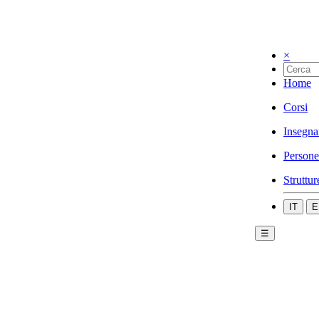
×
Home
Corsi
Insegna
Persone
Struttur
IT
E
☰