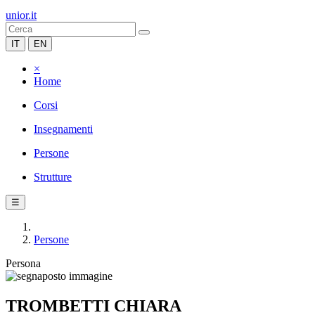
unior.it
IT
EN
×
Home
Corsi
Insegnamenti
Persone
Strutture
☰
Persone
Persona
TROMBETTI CHIARA