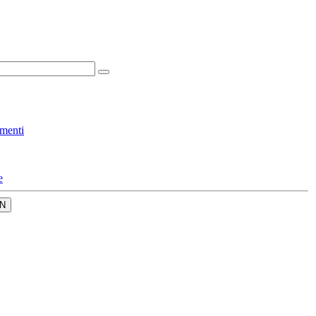
menti
e
N