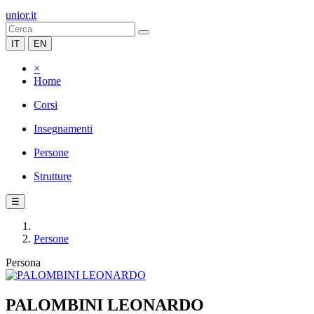
unior.it
IT
EN
×
Home
Corsi
Insegnamenti
Persone
Strutture
☰
Persone
Persona
PALOMBINI LEONARDO