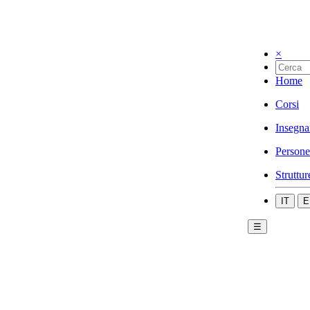
×
Home
Corsi
Insegna
Persone
Struttur
IT
E
☰