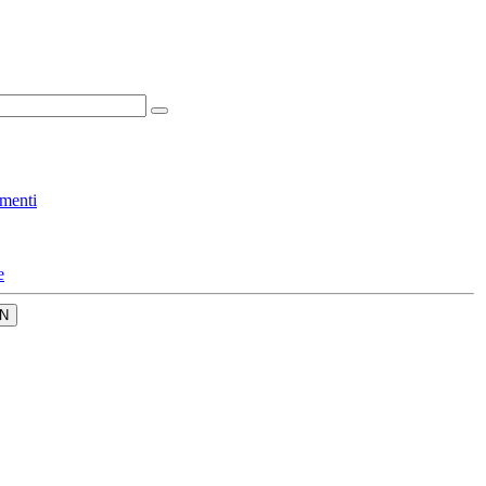
menti
e
N