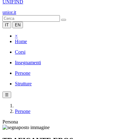
UNIFIND
unior.it
IT
EN
×
Home
Corsi
Insegnamenti
Persone
Strutture
☰
Persone
Persona