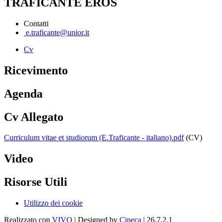
TRAFICANTE EROS
Contatti
e.traficante@unior.it
Cv
Ricevimento
Agenda
Cv Allegato
Curriculum vitae et studiorum (E.Traficante - italiano).pdf
(CV)
Video
Risorse Utili
Utilizzo dei cookie
Realizzato con
VIVO
| Designed by
Cineca
| 26.7.2.1