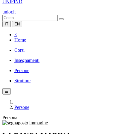
UNIFIND
unior.it
IT
EN
×
Home
Corsi
Insegnamenti
Persone
Strutture
☰
Persone
Persona