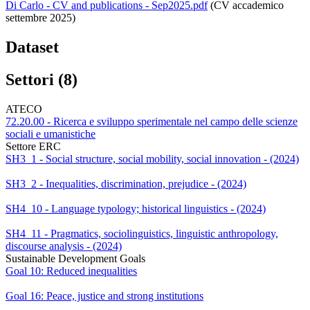
Di Carlo - CV and publications - Sep2025.pdf
(CV accademico
settembre 2025)
Dataset
Settori (8)
ATECO
72.20.00 - Ricerca e sviluppo sperimentale nel campo delle scienze
sociali e umanistiche
Settore ERC
SH3_1 - Social structure, social mobility, social innovation - (2024)
SH3_2 - Inequalities, discrimination, prejudice - (2024)
SH4_10 - Language typology; historical linguistics - (2024)
SH4_11 - Pragmatics, sociolinguistics, linguistic anthropology,
discourse analysis - (2024)
Sustainable Development Goals
Goal 10: Reduced inequalities
Goal 16: Peace, justice and strong institutions