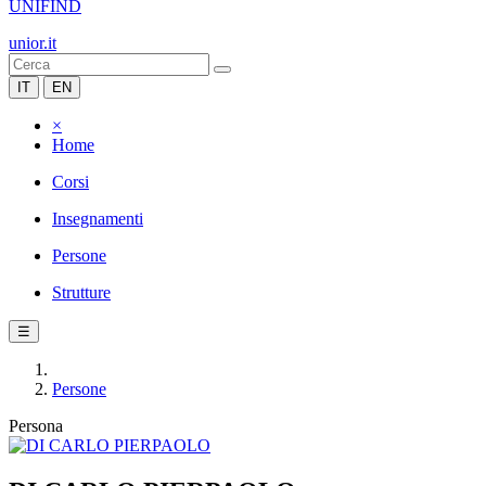
UNIFIND
unior.it
IT
EN
×
Home
Corsi
Insegnamenti
Persone
Strutture
☰
Persone
Persona