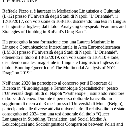
1. FORMAZIONE
Raffaele Pizzo si è laureato in Mediazione Linguistica e Culturale
(L-12) presso l’Università degli Studi di Napoli “L’Orientale”, il
12/10/2017, con votazione di 108/110, discutendo una tesi in Lingua
e Linguistica Inglese, dal titolo “Analysing Gayspeak: Feautures and
Strategies of Dubbing in RuPaul’s Drag Race”.
Ha proseguito la sua formazione con una Laurea Magistrale in
Lingue e Comunicazione Interculturale in Area Euromediterranea
(LM-38) presso l’Università degli Studi di Napoli “L’Orientale”,
ottenendo il titolo il 18/12/2019, con votazione di 110/110 e lode,
discutendo una tesi magistrale in Lingua e Linguistica Inglese, dal
titolo “Bonding Queer Icon? The Multimodal Analysis of NYC
DragCon 2019”.
Nell’anno 2020 ha partecipato al concorso per il Dottorato di
Ricerca in “Eurolinguaggi e Terminologie Specialistiche” presso
l’Università degli Studi di Napoli “Parthenope”, risultando vincitore
di borsa di Ateneo. Durante il percorso dottorale ha svolto un
soggiorno di ricerca di 3 mesi presso l’Università di Mons (Belgio),
partecipando alle diverse attività universitarie. Il relativo titolo è stato
conseguito nel 2024 con una tesi dottorale dal titolo “Queer
Languages in Subtitling, Translation, and Social Media: A
Lexicological and Sociolinguistics Comparison between Polari and