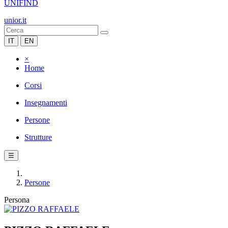
UNIFIND
unior.it
IT
EN
×
Home
Corsi
Insegnamenti
Persone
Strutture
☰
Persone
Persona