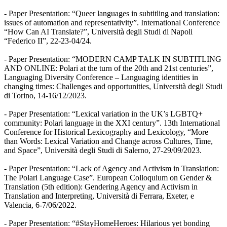
- Paper Presentation: “Queer languages in subtitling and translation:
issues of automation and representativity”. International Conference
“How Can AI Translate?”, Università degli Studi di Napoli
“Federico II”, 22-23-04/24.
- Paper Presentation: “MODERN CAMP TALK IN SUBTITLING
AND ONLINE: Polari at the turn of the 20th and 21st centuries”,
Languaging Diversity Conference – Languaging identities in
changing times: Challenges and opportunities, Università degli Studi
di Torino, 14-16/12/2023.
- Paper Presentation: “Lexical variation in the UK’s LGBTQ+
community: Polari language in the XXI century”. 13th International
Conference for Historical Lexicography and Lexicology, “More
than Words: Lexical Variation and Change across Cultures, Time,
and Space”, Università degli Studi di Salerno, 27-29/09/2023.
- Paper Presentation: “Lack of Agency and Activism in Translation:
The Polari Language Case”. European Colloquium on Gender &
Translation (5th edition): Gendering Agency and Activism in
Translation and Interpreting, Università di Ferrara, Exeter, e
Valencia, 6-7/06/2022.
- Paper Presentation: “#StayHomeHeroes: Hilarious yet bonding