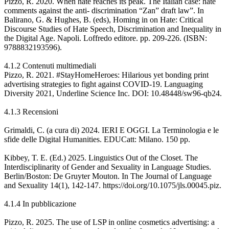
Pizzo, R. 2020. When hate reaches its peak. The Italian case: hate
comments against the anti- discrimination “Zan” draft law”. In
Balirano, G. & Hughes, B. (eds), Homing in on Hate: Critical
Discourse Studies of Hate Speech, Discrimination and Inequality in
the Digital Age. Napoli. Loffredo editore. pp. 209-226. (ISBN:
9788832193596).
4.1.2 Contenuti multimediali
Pizzo, R. 2021. #StayHomeHeroes: Hilarious yet bonding print
advertising strategies to fight against COVID-19. Languaging
Diversity 2021, Underline Science Inc. DOI: 10.48448/sw96-qb24.
4.1.3 Recensioni
Grimaldi, C. (a cura di) 2024. IERI E OGGI. La Terminologia e le
sfide delle Digital Humanities. EDUCatt: Milano. 150 pp.
Kibbey, T. E. (Ed.) 2025. Linguistics Out of the Closet. The
Interdisciplinarity of Gender and Sexuality in Language Studies.
Berlin/Boston: De Gruyter Mouton. In The Journal of Language
and Sexuality 14(1), 142-147. https://doi.org/10.1075/jls.00045.piz.
4.1.4 In pubblicazione
Pizzo, R. 2025. The use of LSP in online cosmetics advertising: a