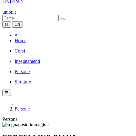
UNIFIND
unior.it
IT
EN
×
Home
Corsi
Insegnamenti
Persone
Strutture
☰
Persone
Persona