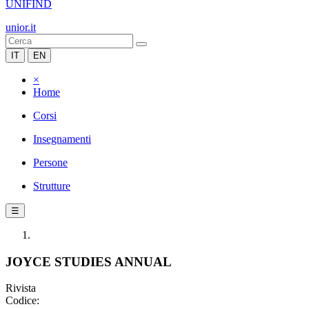
UNIFIND
unior.it
IT
EN
×
Home
Corsi
Insegnamenti
Persone
Strutture
☰
JOYCE STUDIES ANNUAL
Rivista
Codice: