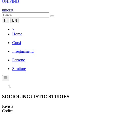
UNIFIND
unior.it
IT
EN
×
Home
Corsi
Insegnamenti
Persone
Strutture
☰
SOCIOLINGUISTIC STUDIES
Rivista
Codice: