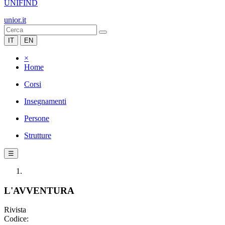
UNIFIND
unior.it
IT
EN
×
Home
Corsi
Insegnamenti
Persone
Strutture
☰
L'AVVENTURA
Rivista
Codice: