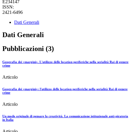
E234147
ISSN:
2421-6496
Dati Generali
Dati Generali
Pubblicazioni (3)
Geografia dei «margini». L'utilizzo delle location periferiche nella serialità Rai di genere
crime
Articolo
Geografia dei «margini»: l'utilizzo delle location periferiche nella serialità Rai di genere
crime
Articolo
Un modo originale di pensare la creatività. La comunicazione istituzionale anti-pirateria
in Italia
Articolo