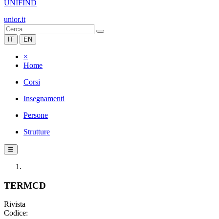
UNIFIND
unior.it
IT
EN
×
Home
Corsi
Insegnamenti
Persone
Strutture
☰
TERMCD
Rivista
Codice: