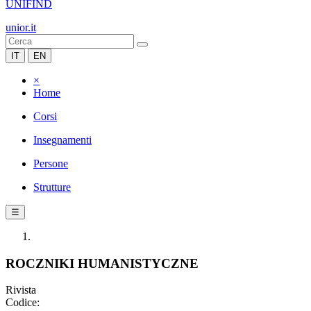
UNIFIND
unior.it
IT
EN
×
Home
Corsi
Insegnamenti
Persone
Strutture
☰
ROCZNIKI HUMANISTYCZNE
Rivista
Codice: